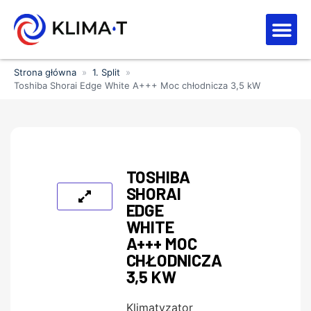
Strefa kl
Letnia Wy
Strona główna
»
1. Split
»
Toshiba Shorai Edge White A+++ Moc chłodnicza 3,5 kW
TOSHIBA
SHORAI
EDGE
WHITE
A+++ MOC
CHŁODNICZA
3,5 KW
Klimatyzator