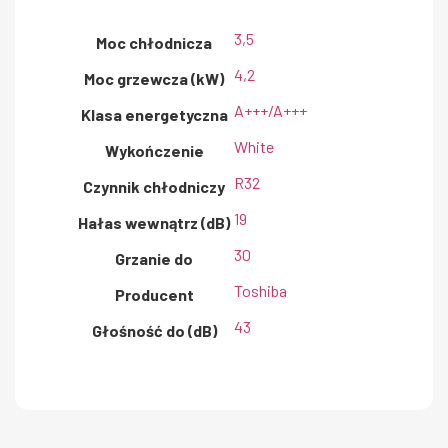
3,5
Moc chłodnicza
4,2
Moc grzewcza (kW)
A+++/A+++
Klasa energetyczna
White
Wykończenie
R32
Czynnik chłodniczy
19
Hałas wewnątrz (dB)
30
Grzanie do
Toshiba
Producent
43
Głośność do (dB)