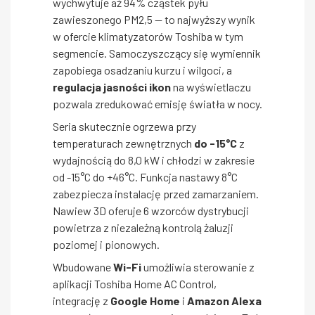
wychwytuje aż 94% cząstek pyłu
zawieszonego PM2,5 — to najwyższy wynik
w ofercie klimatyzatorów Toshiba w tym
segmencie. Samoczyszczący się wymiennik
zapobiega osadzaniu kurzu i wilgoci, a
regulacja jasności ikon
na wyświetlaczu
pozwala zredukować emisję światła w nocy.
Seria skutecznie ogrzewa przy
temperaturach zewnętrznych
do -15°C
z
wydajnością do 8,0 kW i chłodzi w zakresie
od -15°C do +46°C. Funkcja nastawy 8°C
zabezpiecza instalację przed zamarzaniem.
Nawiew 3D oferuje 6 wzorców dystrybucji
powietrza z niezależną kontrolą żaluzji
poziomej i pionowych.
Wbudowane
Wi-Fi
umożliwia sterowanie z
aplikacji Toshiba Home AC Control,
integrację z
Google Home
i
Amazon Alexa