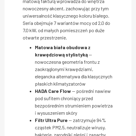
matową fakturą wprowadza do wnętrza
nowoczesny akcent, zachowując przy tym
uniwersalność klasycznego koloru białego.
Seria obejmuje 7 wariantów mocy od 2,0 do
7,0 kW, od małych pomieszczeń po duże
otwarte przestrzenie.
Matowa biała obudowa z
krawędziową stylistyką
—
nowoczesna geometria frontu z
zaokrąglonymi krawędziami,
elegancka alternatywa dla klasycznych
płaskich klimatyzatorów
HADA Care Flow
— pośredni nawiew
pod sufitem chroniący przed
bezpośrednim strumieniem powietrza
i wysuszeniem skóry
Filtr Ultra Pure
— zatrzymuje 94%
cząstek PM2,5, neutralizuje wirusy,
bakterie, zarodniki pleśni i zapachy