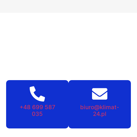
+48 699 587
biuro@klimat-
035
24.pl