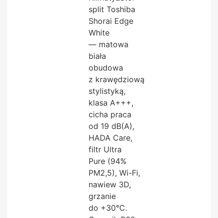
split Toshiba
Shorai Edge
White
— matowa
biała
obudowa
z krawędziową
stylistyką,
klasa A+++,
cicha praca
od 19 dB(A),
HADA Care,
filtr Ultra
Pure (94%
PM2,5), Wi-Fi,
nawiew 3D,
grzanie
do +30°C.