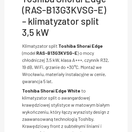
(RAS-B13G3KVSG-E)
– klimatyzator split
3,5 kW
Klimatyzator split
Toshiba Shorai Edge
(model
RAS-B13G3KVSG-E
) o mocy
chłodniczej 3,5 kW, klasa A+++, czynnik R32,
19 dB, WiFi, grzanie do +30°C. Montaż we
Wrocławiu, materiały instalacyjne w cenie,
gwarancja 5 lat.
Toshiba Shorai Edge White
to
klimatyzator split o awangardowej
krawędziowej stylistyce w matowym białym
wykończeniu, który łączy wyrazisty design z
zaawansowaną technologią Toshiby.
Krawędziowy front z subtelnymi liniami i