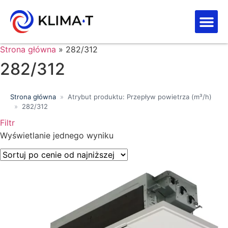
Strefa kl
Letnia Wy
Strona główna
»
282/312
282/312
Strona główna
»
Atrybut produktu: Przepływ powietrza (m³/h)
»
282/312
Filtr
Wyszukiwanie tekstowe
Wyświetlanie jednego wyniku
Kategorie produktów
Klasa energetyczna
Moc chłodnicza (kW)
Marki
Wykończenie
Filtr