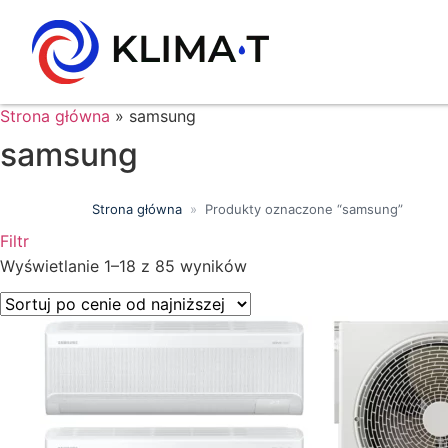
Strona główna
»
samsung
samsung
Strona główna
»
Produkty oznaczone “samsung”
Filtr
Wyszukiwanie tekstowe
Wyświetlanie 1–18 z 85 wyników
Kategorie produktów
Klasa energetyczna
Moc chłodnicza (kW)
Marki
Wykończenie
Filtr