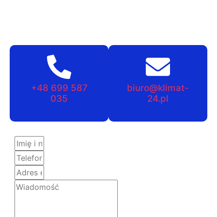
+48 699 587
biuro@klimat-
035
24.pl