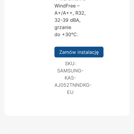
WindFree –
A+/A++, R32,
32-39 dBA,
grzanie
do +30°C.
Zamów instalację
SKU:
SAMSUNG-
KAS-
AJ052TNNDKG-
EU