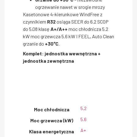
ogrzewanie nawet w srogie mrozy
Kasetonowe 4-kierunkowe WindFree z
czynnikiem
R32
osiąga SEER do 6.2 SCOP
do 5.08 klasę
A+/A++
moc chłodnicza 5.2
kW moc grzewcza 5.6 kW I FEEL, Auto Clean
grzanie do
+30°C
.
Komplet: jednostka wewnętrzna +
jednostka zewnętrzna
5,2
Moc chłodnicza
5.6
Moc grzewcza (kW)
A+
Klasa energetyczna