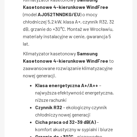
Kasetonowe 4-kierunkowe WindFree
(model
AJ052TNNDKG/EU
) o mocy
chłodniczej 5,2 kW, klasa A+, czynnik R32, 32
dB, grzanie do +30°C. Montaż we Wrocławiu,
materiały instalacyjne w cenie, gwarancja 5
lat.
Klimatyzator kasetonowy
Samsung
Kasetonowe 4-kierunkowe WindFree
to
zaawansowane rozwiązanie klimatyzacyjne
nowej generacji.
Klasa energetyczna A+/A++
–
najwyższa efektywność energetyczna,
niższe rachunki
Czynnik R32
– ekologiczny czynnik
chłodniczy nowej generacji
Cicha praca od 32-39 dB(A)
–
komfort akustyczny w sypialni i biurze
Grzanie do +30°C
– niezawodne