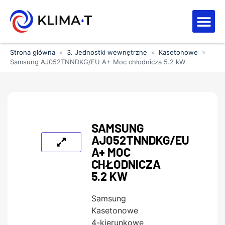
Strefa kl
Letnia Wy
Strona główna
»
3. Jednostki wewnętrzne
»
Kasetonowe
»
Samsung AJ052TNNDKG/EU A+ Moc chłodnicza 5.2 kW
SAMSUNG
AJ052TNNDKG/EU
A+ MOC
CHŁODNICZA
5.2 KW
Samsung
Kasetonowe
4-kierunkowe